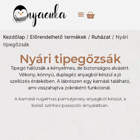
Kezdőlap
/
Előrendelhető termékek
/
Ruházat
/ Nyári
tipegőzsák
Nyári tipegőzsák
Tipegő hálózsák a kényelmes, de biztonságos alvásért.
Vékony, könnyű, duplagéz
anyagból készül a jó
szellőzés érdekében. A lábrészen egy kamásli található,
ami visszahajtva zokniként funkcionál.
A kamásli rugalmas pamutjersey anyagból készül, a
belső színhez passzoló árnyalatban.