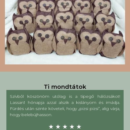
Ti mondtátok
Szívből köszönöm utólag is a tipegő hálózsákot!
Lassan1 hónapja azzal alszik a kislányom és imádja.
Fürdés után szinte követeli, hogy „pizsi pizsi”, alig várja,
hogy belebújhasson.
★
★
★
★
★