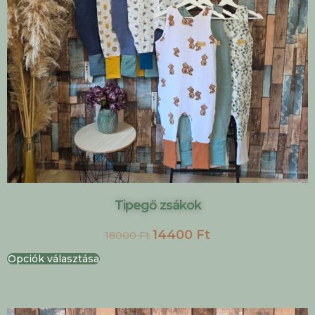
Tipegő zsákok
14400
Ft
18000
Ft
Opciók választása