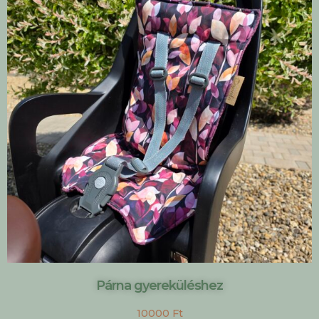
Párna gyereküléshez
10000
Ft