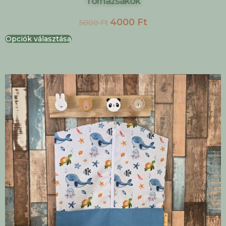
Tornazsákok
4000
Ft
5000
Ft
Opciók választása