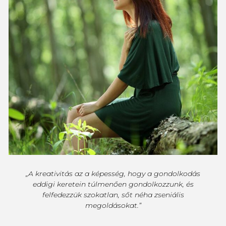
„A kreativitás az a képesség, hogy a gondolkodás
eddigi keretein túlmenően gondolkozzunk, és
felfedezzük szokatlan, sőt néha zseniális
megoldásokat.”