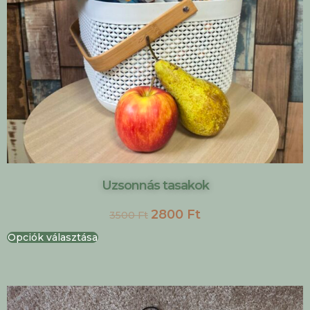
Uzsonnás tasakok
2800
Ft
3500
Ft
Opciók választása