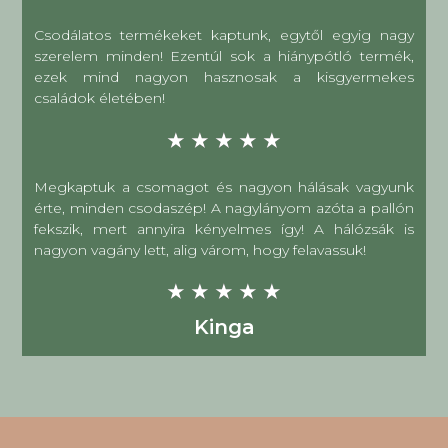
Rita
Csodálatos termékeket kaptunk, egytől egyig nagy
szerelem minden! Ezentúl sok a hiánypótló termék,
ezek mind nagyon hasznosak a kisgyermekes
családok életében!
★
★
★
★
★
Anita
Megkaptuk a csomagot és nagyon hálásak vagyunk
érte, minden csodaszép! A nagylányom azóta a pallón
fekszik, mert annyira kényelmes így! A hálózsák is
nagyon vagány lett, alig várom, hogy felavassuk!
★
★
★
★
★
Kinga