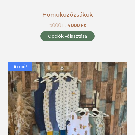
Homokozózsákok
5000
Ft
4000
Ft
Opciók választása
Akció!