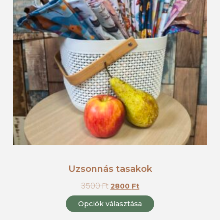
Uzsonnás tasakok
3500
Ft
2800
Ft
Opciók választása