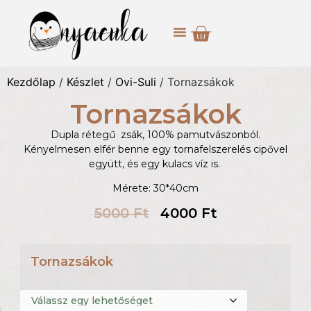
Kezdőlap
/
Készlet
/
Ovi-Suli
/ Tornazsákok
Tornazsákok
Dupla rétegű zsák, 100% pamutvászonból.
Kényelmesen elfér benne egy tornafelszerelés cipővel
együtt, és egy kulacs víz is.
Mérete: 30*40cm
5000
Ft
4000
Ft
Tornazsákok