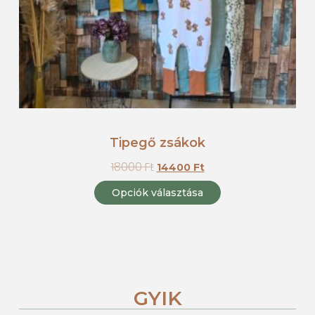
Tipegő zsákok
18000
Ft
14400
Ft
Opciók választása
GYIK