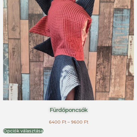
Fürdőponcsók
6400
Ft
–
9600
Ft
Opciók választása